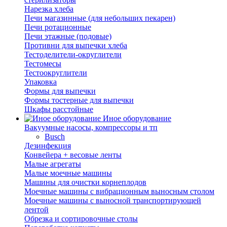
Нарезка хлеба
Печи магазинные (для небольших пекарен)
Печи ротационные
Печи этажные (подовые)
Противни для выпечки хлеба
Тестоделители-округлители
Тестомесы
Тестоокруглители
Упаковка
Формы для выпечки
Формы тостерные для выпечки
Шкафы расстойные
Иное оборудование
Вакуумные насосы, компрессоры и тп
Busch
Дезинфекция
Конвейера + весовые ленты
Малые агрегаты
Малые моечные машины
Машины для очистки корнеплодов
Моечные машины с вибрационным выносным столом
Моечные машины с выносной транспортирующей
лентой
Обрезка и сортировочные столы