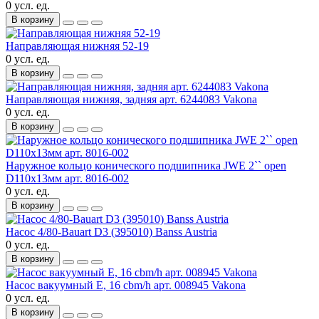
0 усл. ед.
В корзину
Направляющая нижняя 52-19
0 усл. ед.
В корзину
Направляющая нижняя, задняя арт. 6244083 Vakona
0 усл. ед.
В корзину
Наружное кольцо конического подшипника JWE 2`` open
D110х13мм арт. 8016-002
0 усл. ед.
В корзину
Насос 4/80-Bauart D3 (395010) Banss Austria
0 усл. ед.
В корзину
Насос вакуумный E, 16 cbm/h арт. 008945 Vakona
0 усл. ед.
В корзину