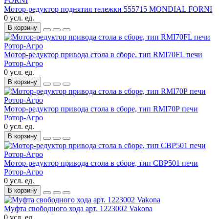
Мотор-редуктор поднятия тележки 555715 MONDIAL FORNI
0 усл. ед.
В корзину
Мотор-редуктор привода стола в сборе, тип RMI70FL печи
Ротор-Агро
0 усл. ед.
В корзину
Мотор-редуктор привода стола в сборе, тип RMI70Р печи
Ротор-Агро
0 усл. ед.
В корзину
Мотор-редуктор привода стола в сборе, тип СВР501 печи
Ротор-Агро
0 усл. ед.
В корзину
Муфта свободного хода арт. 1223002 Vakona
0 усл. ед.