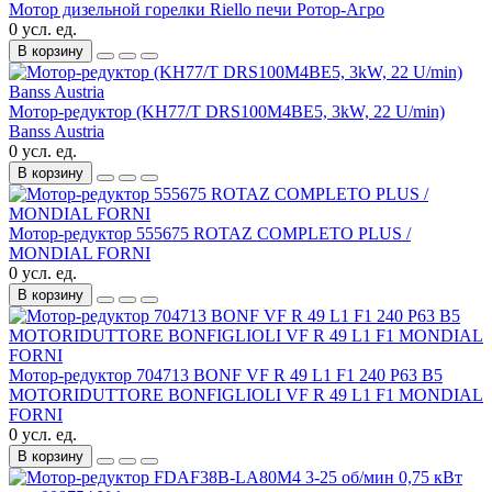
Мотор дизельной горелки Riello печи Ротор-Агро
0 усл. ед.
В корзину
Мотор-редуктор (KH77/T DRS100M4BE5, 3kW, 22 U/min)
Banss Austria
0 усл. ед.
В корзину
Мотор-редуктор 555675 ROTAZ COMPLETO PLUS /
MONDIAL FORNI
0 усл. ед.
В корзину
Мотор-редуктор 704713 BONF VF R 49 L1 F1 240 P63 B5
MOTORIDUTTORE BONFIGLIOLI VF R 49 L1 F1 MONDIAL
FORNI
0 усл. ед.
В корзину