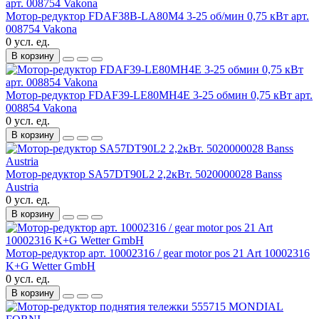
Мотор-редуктор FDAF38B-LA80M4 3-25 об/мин 0,75 кВт арт.
008754 Vakona
0 усл. ед.
В корзину
Мотор-редуктор FDAF39-LE80MH4E 3-25 обмин 0,75 кВт арт.
008854 Vakona
0 усл. ед.
В корзину
Мотор-редуктор SA57DT90L2 2,2кВт. 5020000028 Banss
Austria
0 усл. ед.
В корзину
Мотор-редуктор арт. 10002316 / gear motor pos 21 Art 10002316
K+G Wetter GmbH
0 усл. ед.
В корзину