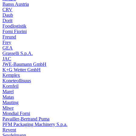
Banss Austria
CRV
Daub
Dorit
Foodlogistik
Forni Fiorini
Freund
Frey
GEA
Grasselli S.p.A.
JAC
JWE-Baumann GmbH
K+G Wetter GmbH
Kemplex
Koneteollisuus
Kornfeil
Marel
Matas
Mauting
Miwe
Mondial Forni
Pavailler-Bertrand Puma
PFM Packaging Machinery S.p.a.
Revent
Seydelmann