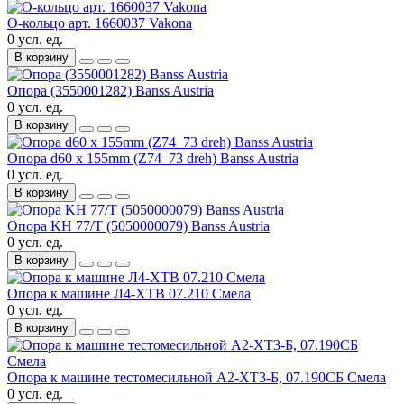
О-кольцо арт. 1660037 Vakona
0 усл. ед.
В корзину
Опора (3550001282) Banss Austria
0 усл. ед.
В корзину
Опора d60 x 155mm (Z74_73 dreh) Banss Austria
0 усл. ед.
В корзину
Опора KH 77/T (5050000079) Banss Austria
0 усл. ед.
В корзину
Опора к машине Л4-ХТВ 07.210 Смела
0 усл. ед.
В корзину
Опора к машине тестомесильной А2-ХТ3-Б, 07.190СБ Смела
0 усл. ед.