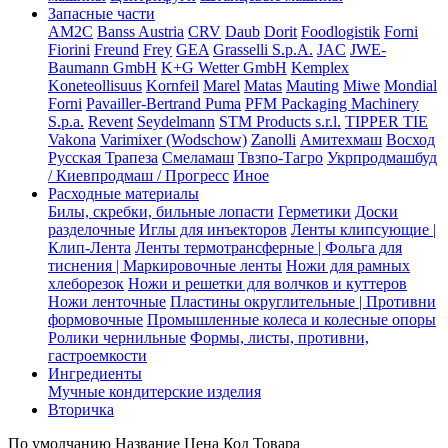
Запасные части
AM2C
Banss Austria
CRV
Daub
Dorit
Foodlogistik
Forni
Fiorini
Freund
Frey
GEA
Grasselli S.p.A.
JAC
JWE-
Baumann GmbH
K+G Wetter GmbH
Kemplex
Koneteollisuus
Kornfeil
Marel
Matas
Mauting
Miwe
Mondial
Forni
Pavailler-Bertrand Puma
PFM Packaging Machinery
S.p.a.
Revent
Seydelmann
STM Products s.r.l.
TIPPER TIE
Vakona
Varimixer (Wodschow)
Zanolli
Амитехмаш
Восход
Русская Трапеза
Смеламаш
Твзпо-Тагро
Укрпродмашбуд
/ Киевпродмаш / Прогресс
Иное
Расходные материалы
Билы, скребки, бильные лопасти
Герметики
Доски
разделочные
Иглы для инъекторов
Ленты клипсующие |
Клип-Лента
Ленты термотрансферные | Фольга для
тиснения | Маркировочные ленты
Ножи для рамных
хлеборезок
Ножи и решетки для волчков и куттеров
Ножи ленточные
Пластины округлительные | Противни
формовочные
Промышленные колеса и колесные опоры
Ролики чернильные
Формы, листы, противни,
гастроемкости
Ингредиенты
Мучные кондитерские изделия
Вторичка
По умолчанию
Название
Цена
Код Товара