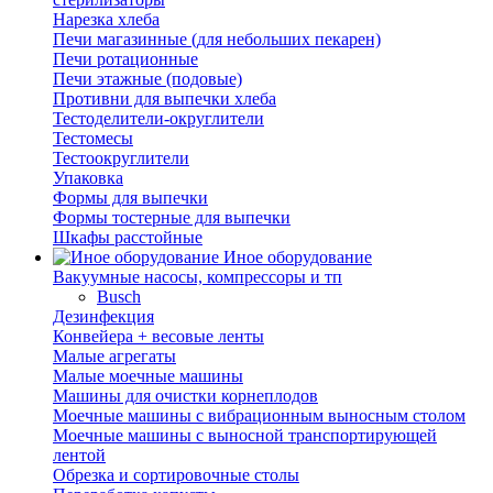
Нарезка хлеба
Печи магазинные (для небольших пекарен)
Печи ротационные
Печи этажные (подовые)
Противни для выпечки хлеба
Тестоделители-округлители
Тестомесы
Тестоокруглители
Упаковка
Формы для выпечки
Формы тостерные для выпечки
Шкафы расстойные
Иное оборудование
Вакуумные насосы, компрессоры и тп
Busch
Дезинфекция
Конвейера + весовые ленты
Малые агрегаты
Малые моечные машины
Машины для очистки корнеплодов
Моечные машины с вибрационным выносным столом
Моечные машины с выносной транспортирующей
лентой
Обрезка и сортировочные столы