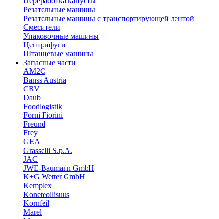
Переработка капусты
Резательные машины
Резательные машины с транспортирующей лентой
Смесители
Упаковочные машины
Центрифуги
Штанцевые машины
Запасные части
AM2C
Banss Austria
CRV
Daub
Foodlogistik
Forni Fiorini
Freund
Frey
GEA
Grasselli S.p.A.
JAC
JWE-Baumann GmbH
K+G Wetter GmbH
Kemplex
Koneteollisuus
Kornfeil
Marel