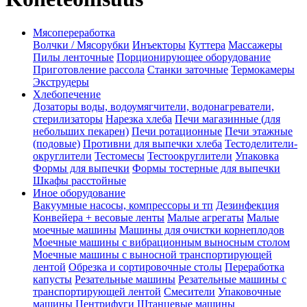
Мясопереработка
Волчки / Мясорубки
Инъекторы
Куттера
Массажеры
Пилы ленточные
Порционирующее оборудование
Приготовление рассола
Станки заточные
Термокамеры
Экструдеры
Хлебопечение
Дозаторы воды, водоумягчители, водонагреватели,
стерилизаторы
Нарезка хлеба
Печи магазинные (для
небольших пекарен)
Печи ротационные
Печи этажные
(подовые)
Противни для выпечки хлеба
Тестоделители-
округлители
Тестомесы
Тестоокруглители
Упаковка
Формы для выпечки
Формы тостерные для выпечки
Шкафы расстойные
Иное оборудование
Вакуумные насосы, компрессоры и тп
Дезинфекция
Конвейера + весовые ленты
Малые агрегаты
Малые
моечные машины
Машины для очистки корнеплодов
Моечные машины с вибрационным выносным столом
Моечные машины с выносной транспортирующей
лентой
Обрезка и сортировочные столы
Переработка
капусты
Резательные машины
Резательные машины с
транспортирующей лентой
Смесители
Упаковочные
машины
Центрифуги
Штанцевые машины