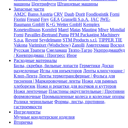
машины
Центрифуги
Штанцевые машины
Запасные части
AM2C
Banss Austria
CRV
Daub
Dorit
Foodlogistik
Forni
Fiorini
Freund
Frey
GEA
Grasselli S.p.A.
JAC
JWE-
Baumann GmbH
K+G Wetter GmbH
Kemplex
Koneteollisuus
Kornfeil
Marel
Matas
Mauting
Miwe
Mondial
Forni
Pavailler-Bertrand Puma
PFM Packaging Machinery
S.p.a.
Revent
Seydelmann
STM Products s.r.l.
TIPPER TIE
Vakona
Varimixer (Wodschow)
Zanolli
Амитехмаш
Восход
Русская Трапеза
Смеламаш
Твзпо-Тагро
Укрпродмашбуд
/ Киевпродмаш / Прогресс
Иное
Расходные материалы
Билы, скребки, бильные лопасти
Герметики
Доски
разделочные
Иглы для инъекторов
Ленты клипсующие |
Клип-Лента
Ленты термотрансферные | Фольга для
тиснения | Маркировочные ленты
Ножи для рамных
хлеборезок
Ножи и решетки для волчков и куттеров
Ножи ленточные
Пластины округлительные | Противни
формовочные
Промышленные колеса и колесные опоры
Ролики чернильные
Формы, листы, противни,
гастроемкости
Ингредиенты
Мучные кондитерские изделия
Вторичка