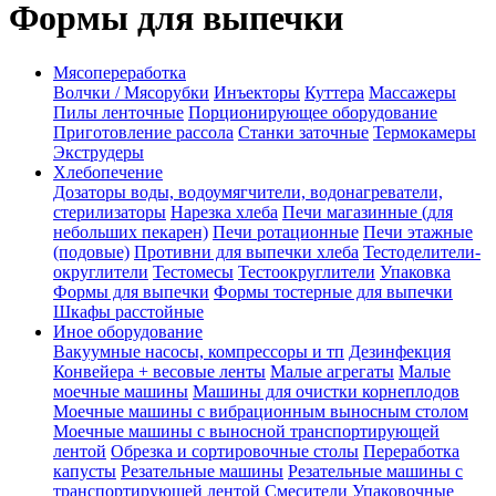
Формы для выпечки
Мясопереработка
Волчки / Мясорубки
Инъекторы
Куттера
Массажеры
Пилы ленточные
Порционирующее оборудование
Приготовление рассола
Станки заточные
Термокамеры
Экструдеры
Хлебопечение
Дозаторы воды, водоумягчители, водонагреватели,
стерилизаторы
Нарезка хлеба
Печи магазинные (для
небольших пекарен)
Печи ротационные
Печи этажные
(подовые)
Противни для выпечки хлеба
Тестоделители-
округлители
Тестомесы
Тестоокруглители
Упаковка
Формы для выпечки
Формы тостерные для выпечки
Шкафы расстойные
Иное оборудование
Вакуумные насосы, компрессоры и тп
Дезинфекция
Конвейера + весовые ленты
Малые агрегаты
Малые
моечные машины
Машины для очистки корнеплодов
Моечные машины с вибрационным выносным столом
Моечные машины с выносной транспортирующей
лентой
Обрезка и сортировочные столы
Переработка
капусты
Резательные машины
Резательные машины с
транспортирующей лентой
Смесители
Упаковочные