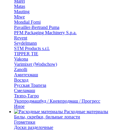
Marel
Matas
Mauting
Miwe
Mondial Forni
Pavailler-Bertrand Puma
PFM Packaging Machinery S.p.a.
Revent
Seydelmann
STM Products s.r.l.
TIPPER TIE
Vakona
Varimixer (Wodschow)
Zanolli
Амитехмаш
Восход
Русская Трапеза
Смеламаш
Твзпо-Тагро
Укрпродмашбуд / Киевпродмаш / Прогресс
Иное
Расходные материалы
Билы, скребки, бильные лопасти
Герметики
Доски разделочные