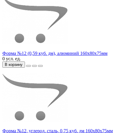
Форма №12 (0,59 куб. дм), алюминий 160х80х75мм
0 усл. ед.
В корзину
Форма №12, углерод. сталь, 0,75 куб. дм 160х80х75мм