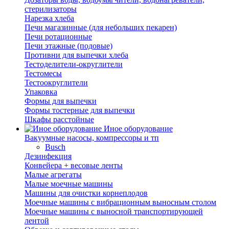
стерилизаторы
Нарезка хлеба
Печи магазинные (для небольших пекарен)
Печи ротационные
Печи этажные (подовые)
Противни для выпечки хлеба
Тестоделители-округлители
Тестомесы
Тестоокруглители
Упаковка
Формы для выпечки
Формы тостерные для выпечки
Шкафы расстойные
Иное оборудование
Вакуумные насосы, компрессоры и тп
Busch
Дезинфекция
Конвейера + весовые ленты
Малые агрегаты
Малые моечные машины
Машины для очистки корнеплодов
Моечные машины с вибрационным выносным столом
Моечные машины с выносной транспортирующей
лентой