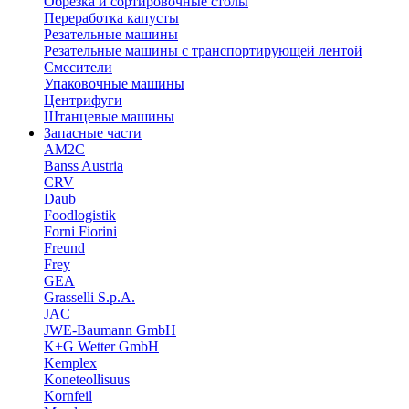
Обрезка и сортировочные столы
Переработка капусты
Резательные машины
Резательные машины с транспортирующей лентой
Смесители
Упаковочные машины
Центрифуги
Штанцевые машины
Запасные части
AM2C
Banss Austria
CRV
Daub
Foodlogistik
Forni Fiorini
Freund
Frey
GEA
Grasselli S.p.A.
JAC
JWE-Baumann GmbH
K+G Wetter GmbH
Kemplex
Koneteollisuus
Kornfeil