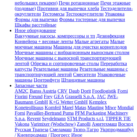
небольших пекарен)
Печи ротационные
Печи этажные
(подовые)
Противни для выпечки хлеба
Тестоделители-
округлители
Тестомесы
Тестоокруглители
Упаковка
Формы для выпечки
Формы тостерные для выпечки
Шкафы расстойные
Иное оборудование
Вакуумные насосы, компрессоры и тп
Дезинфекция
Конвейера + весовые ленты
Малые агрегаты
Малые
моечные машины
Машины для очистки корнеплодов
Моечные машины с вибрационным выносным столом
Моечные машины с выносной транспортирующей
лентой
Обрезка и сортировочные столы
Переработка
капусты
Резательные машины
Резательные машины с
транспортирующей лентой
Смесители
Упаковочные
машины
Центрифуги
Штанцевые машины
Запасные части
AM2C
Banss Austria
CRV
Daub
Dorit
Foodlogistik
Forni
Fiorini
Freund
Frey
GEA
Grasselli S.p.A.
JAC
JWE-
Baumann GmbH
K+G Wetter GmbH
Kemplex
Koneteollisuus
Kornfeil
Marel
Matas
Mauting
Miwe
Mondial
Forni
Pavailler-Bertrand Puma
PFM Packaging Machinery
S.p.a.
Revent
Seydelmann
STM Products s.r.l.
TIPPER TIE
Vakona
Varimixer (Wodschow)
Zanolli
Амитехмаш
Восход
Русская Трапеза
Смеламаш
Твзпо-Тагро
Укрпродмашбуд
/ Киевпродмаш / Прогресс
Иное