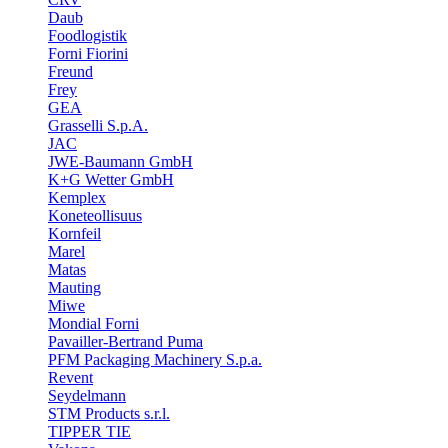
Daub
Foodlogistik
Forni Fiorini
Freund
Frey
GEA
Grasselli S.p.A.
JAC
JWE-Baumann GmbH
K+G Wetter GmbH
Kemplex
Koneteollisuus
Kornfeil
Marel
Matas
Mauting
Miwe
Mondial Forni
Pavailler-Bertrand Puma
PFM Packaging Machinery S.p.a.
Revent
Seydelmann
STM Products s.r.l.
TIPPER TIE