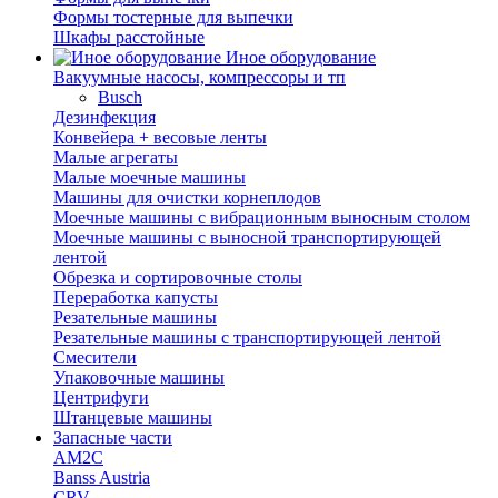
Формы тостерные для выпечки
Шкафы расстойные
Иное оборудование
Вакуумные насосы, компрессоры и тп
Busch
Дезинфекция
Конвейера + весовые ленты
Малые агрегаты
Малые моечные машины
Машины для очистки корнеплодов
Моечные машины с вибрационным выносным столом
Моечные машины с выносной транспортирующей
лентой
Обрезка и сортировочные столы
Переработка капусты
Резательные машины
Резательные машины с транспортирующей лентой
Смесители
Упаковочные машины
Центрифуги
Штанцевые машины
Запасные части
AM2C
Banss Austria
CRV