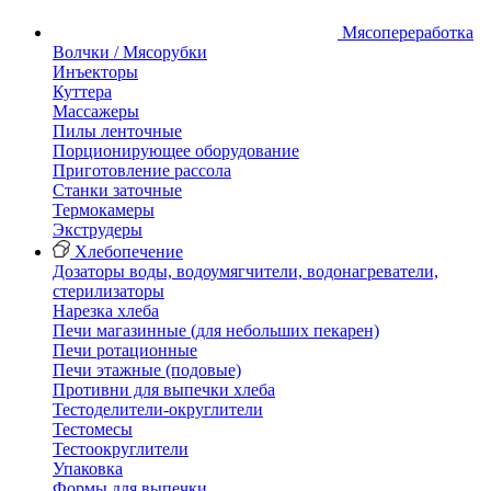
Мясопереработка
Волчки / Мясорубки
Инъекторы
Куттера
Массажеры
Пилы ленточные
Порционирующее оборудование
Приготовление рассола
Станки заточные
Термокамеры
Экструдеры
Хлебопечение
Дозаторы воды, водоумягчители, водонагреватели,
стерилизаторы
Нарезка хлеба
Печи магазинные (для небольших пекарен)
Печи ротационные
Печи этажные (подовые)
Противни для выпечки хлеба
Тестоделители-округлители
Тестомесы
Тестоокруглители
Упаковка
Формы для выпечки