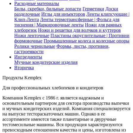
Расходные материалы
Билы, скребки, бильные лопасти
Герметики
Доски
разделочные
Иглы для инъекторов
Ленты клипсующие |
Клип-Лента
Ленты термотрансферные | Фольга для
тиснения | Маркировочные ленты
Ножи для рамных
хлеборезок
Ножи и решетки для волчков и куттеров
Ножи ленточные
Пластины округлительные | Противни
формовочные
Промышленные колеса и колесные опоры
Ролики чернильные
Формы, листы, противни,
гастроемкости
Ингредиенты
Мучные кондитерские изделия
Вторичка
Продукты Kemplex
Для профессиональных хлебопеков и кондитеров
Компания Kemplex с 1986 г. является надежным и
основательным партнером для сектора производства выпечки
и мучных кондитерских изделий. Компания специализируется
на выпуске тестораскаточных машин. Однако в ее
ассортименте имеются также планетарные и двуручные
тестомесильные машины. Вся продукция характеризуются
превосходным отношением качества и цены, изготовлена из