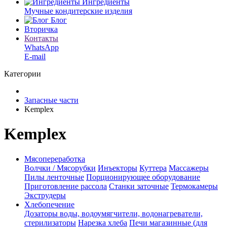
Ингредиенты
Мучные кондитерские изделия
Блог
Вторичка
Контакты
WhatsApp
E-mail
Категории
Запасные части
Kemplex
Kemplex
Мясопереработка
Волчки / Мясорубки
Инъекторы
Куттера
Массажеры
Пилы ленточные
Порционирующее оборудование
Приготовление рассола
Станки заточные
Термокамеры
Экструдеры
Хлебопечение
Дозаторы воды, водоумягчители, водонагреватели,
стерилизаторы
Нарезка хлеба
Печи магазинные (для