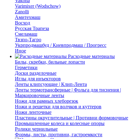
Vakona
Varimixer (Wodschow)
Zanolli
Амитехмаш
Восход
Русская Трапеза
Смеламаш
Твзпо-Тагро
Укрпродмашбуд / Киевпродмаш / Прогресс
Иное
Расходные материалы
Билы, скребки, бильные лопасти
Герметики
Доски разделочные
Иглы для инъекторов
Ленты клипсующие | Клип-Лента
Ленты термотрансферные | Фольга для тиснения |
Маркировочные ленты
Ножи для рамных хлеборезок
Ножи и решетки для волчков и куттеров
Ножи ленточные
Пластины округлительные | Противни формовочные
Промышленные колеса и колесные опоры
Ролики чернильные
Формы, листы, противни, гастроемкости