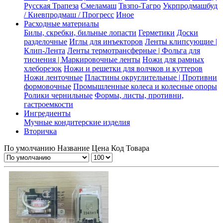
Русская Трапеза
Смеламаш
Твзпо-Тагро
Укрпродмашбуд
/ Киевпродмаш / Прогресс
Иное
Расходные материалы
Билы, скребки, бильные лопасти
Герметики
Доски
разделочные
Иглы для инъекторов
Ленты клипсующие |
Клип-Лента
Ленты термотрансферные | Фольга для
тиснения | Маркировочные ленты
Ножи для рамных
хлеборезок
Ножи и решетки для волчков и куттеров
Ножи ленточные
Пластины округлительные | Противни
формовочные
Промышленные колеса и колесные опоры
Ролики чернильные
Формы, листы, противни,
гастроемкости
Ингредиенты
Мучные кондитерские изделия
Вторичка
По умолчанию
Название
Цена
Код Товара