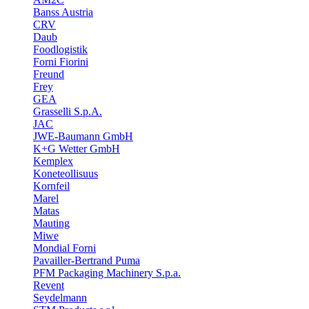
Banss Austria
CRV
Daub
Foodlogistik
Forni Fiorini
Freund
Frey
GEA
Grasselli S.p.A.
JAC
JWE-Baumann GmbH
K+G Wetter GmbH
Kemplex
Koneteollisuus
Kornfeil
Marel
Matas
Mauting
Miwe
Mondial Forni
Pavailler-Bertrand Puma
PFM Packaging Machinery S.p.a.
Revent
Seydelmann