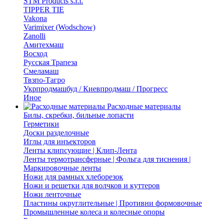
STM Products s.r.l.
TIPPER TIE
Vakona
Varimixer (Wodschow)
Zanolli
Амитехмаш
Восход
Русская Трапеза
Смеламаш
Твзпо-Тагро
Укрпродмашбуд / Киевпродмаш / Прогресс
Иное
Расходные материалы
Билы, скребки, бильные лопасти
Герметики
Доски разделочные
Иглы для инъекторов
Ленты клипсующие | Клип-Лента
Ленты термотрансферные | Фольга для тиснения |
Маркировочные ленты
Ножи для рамных хлеборезок
Ножи и решетки для волчков и куттеров
Ножи ленточные
Пластины округлительные | Противни формовочные
Промышленные колеса и колесные опоры