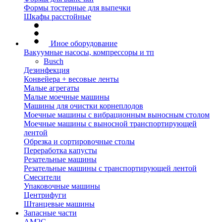
Формы тостерные для выпечки
Шкафы расстойные
Иное оборудование
Вакуумные насосы, компрессоры и тп
Busch
Дезинфекция
Конвейера + весовые ленты
Малые агрегаты
Малые моечные машины
Машины для очистки корнеплодов
Моечные машины с вибрационным выносным столом
Моечные машины с выносной транспортирующей
лентой
Обрезка и сортировочные столы
Переработка капусты
Резательные машины
Резательные машины с транспортирующей лентой
Смесители
Упаковочные машины
Центрифуги
Штанцевые машины
Запасные части
AM2C