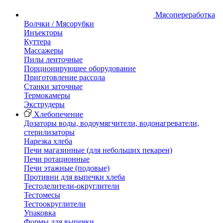
Мясопереработка
Волчки / Мясорубки
Инъекторы
Куттера
Массажеры
Пилы ленточные
Порционирующее оборудование
Приготовление рассола
Станки заточные
Термокамеры
Экструдеры
Хлебопечение
Дозаторы воды, водоумягчители, водонагреватели,
стерилизаторы
Нарезка хлеба
Печи магазинные (для небольших пекарен)
Печи ротационные
Печи этажные (подовые)
Противни для выпечки хлеба
Тестоделители-округлители
Тестомесы
Тестоокруглители
Упаковка
Формы для выпечки