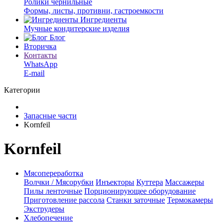
Ролики чернильные
Формы, листы, противни, гастроемкости
Ингредиенты
Мучные кондитерские изделия
Блог
Вторичка
Контакты
WhatsApp
E-mail
Категории
Запасные части
Kornfeil
Kornfeil
Мясопереработка
Волчки / Мясорубки
Инъекторы
Куттера
Массажеры
Пилы ленточные
Порционирующее оборудование
Приготовление рассола
Станки заточные
Термокамеры
Экструдеры
Хлебопечение