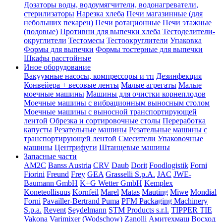
Дозаторы воды, водоумягчители, водонагреватели,
стерилизаторы
Нарезка хлеба
Печи магазинные (для
небольших пекарен)
Печи ротационные
Печи этажные
(подовые)
Противни для выпечки хлеба
Тестоделители-
округлители
Тестомесы
Тестоокруглители
Упаковка
Формы для выпечки
Формы тостерные для выпечки
Шкафы расстойные
Иное оборудование
Вакуумные насосы, компрессоры и тп
Дезинфекция
Конвейера + весовые ленты
Малые агрегаты
Малые
моечные машины
Машины для очистки корнеплодов
Моечные машины с вибрационным выносным столом
Моечные машины с выносной транспортирующей
лентой
Обрезка и сортировочные столы
Переработка
капусты
Резательные машины
Резательные машины с
транспортирующей лентой
Смесители
Упаковочные
машины
Центрифуги
Штанцевые машины
Запасные части
AM2C
Banss Austria
CRV
Daub
Dorit
Foodlogistik
Forni
Fiorini
Freund
Frey
GEA
Grasselli S.p.A.
JAC
JWE-
Baumann GmbH
K+G Wetter GmbH
Kemplex
Koneteollisuus
Kornfeil
Marel
Matas
Mauting
Miwe
Mondial
Forni
Pavailler-Bertrand Puma
PFM Packaging Machinery
S.p.a.
Revent
Seydelmann
STM Products s.r.l.
TIPPER TIE
Vakona
Varimixer (Wodschow)
Zanolli
Амитехмаш
Восход