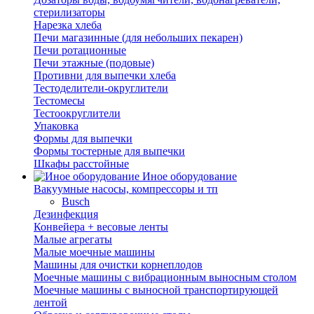
стерилизаторы
Нарезка хлеба
Печи магазинные (для небольших пекарен)
Печи ротационные
Печи этажные (подовые)
Противни для выпечки хлеба
Тестоделители-округлители
Тестомесы
Тестоокруглители
Упаковка
Формы для выпечки
Формы тостерные для выпечки
Шкафы расстойные
Иное оборудование
Вакуумные насосы, компрессоры и тп
Busch
Дезинфекция
Конвейера + весовые ленты
Малые агрегаты
Малые моечные машины
Машины для очистки корнеплодов
Моечные машины с вибрационным выносным столом
Моечные машины с выносной транспортирующей
лентой