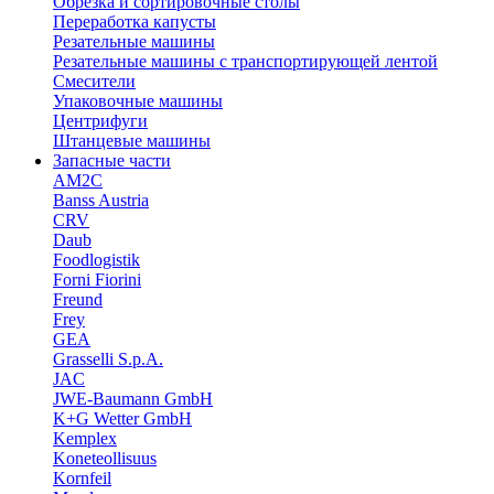
Обрезка и сортировочные столы
Переработка капусты
Резательные машины
Резательные машины с транспортирующей лентой
Смесители
Упаковочные машины
Центрифуги
Штанцевые машины
Запасные части
AM2C
Banss Austria
CRV
Daub
Foodlogistik
Forni Fiorini
Freund
Frey
GEA
Grasselli S.p.A.
JAC
JWE-Baumann GmbH
K+G Wetter GmbH
Kemplex
Koneteollisuus
Kornfeil