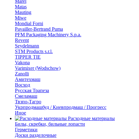
Marel
Matas
Mauting
Miwe
Mondial Forni
Pavailler-Bertrand Puma
PFM Packaging Machinery S.p.a.
Revent
Seydelmann
STM Products s.r.l.
TIPPER TIE
Vakona
Varimixer (Wodschow)
Zanolli
Амитехмаш
Восход
Русская Трапеза
Смеламаш
Твзпо-Тагро
Укрпродмашбуд / Киевпродмаш / Прогресс
Иное
Расходные материалы
Билы, скребки, бильные лопасти
Герметики
Доски разделочные