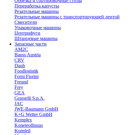
Обрезка и сортировочные столы
Переработка капусты
Резательные машины
Резательные машины с транспортирующей лентой
Смесители
Упаковочные машины
Центрифуги
Штанцевые машины
Запасные части
AM2C
Banss Austria
CRV
Daub
Foodlogistik
Forni Fiorini
Freund
Frey
GEA
Grasselli S.p.A.
JAC
JWE-Baumann GmbH
K+G Wetter GmbH
Kemplex
Koneteollisuus
Kornfeil