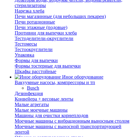
стерилизаторы
Нарезка хлеба
Печи магазинные (для небольших пекарен)
Печи ротационные
Печи этажные (подовые)
Противни для выпечки хлеба
Тестоделители-округлители
Тестомесы
Тестоокруглители
Упаковка
Формы для выпечки
Формы тостерные для выпечки
Шкафы расстойные
Иное оборудование
Вакуумные насосы, компрессоры и тп
Busch
Дезинфекция
Конвейера + весовые ленты
Малые агрегаты
Малые моечные машины
Машины для очистки корнеплодов
Моечные машины с вибрационным выносным столом
Моечные машины с выносной транспортирующей
лентой