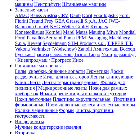
машины
Центрифуги
Штанцевые машины
Запасные части
AM2C
Banss Austria
CRV
Daub
Dorit
Foodlogistik
Forni
Fiorini
Freund
Frey
GEA
Grasselli S.p.A.
JAC
JWE-
Baumann GmbH
K+G Wetter GmbH
Kemplex
Koneteollisuus
Kornfeil
Marel
Matas
Mauting
Miwe
Mondial
Forni
Pavailler-Bertrand Puma
PFM Packaging Machinery
S.p.a.
Revent
Seydelmann
STM Products s.r.l.
TIPPER TIE
Vakona
Varimixer (Wodschow)
Zanolli
Амитехмаш
Восход
Русская Трапеза
Смеламаш
Твзпо-Тагро
Укрпродмашбуд
/ Киевпродмаш / Прогресс
Иное
Расходные материалы
Билы, скребки, бильные лопасти
Герметики
Доски
разделочные
Иглы для инъекторов
Ленты клипсующие |
Клип-Лента
Ленты термотрансферные | Фольга для
тиснения | Маркировочные ленты
Ножи для рамных
хлеборезок
Ножи и решетки для волчков и куттеров
Ножи ленточные
Пластины округлительные | Противни
формовочные
Промышленные колеса и колесные опоры
Ролики чернильные
Формы, листы, противни,
гастроемкости
Ингредиенты
Мучные кондитерские изделия
Вторичка