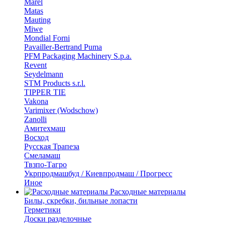
Marel
Matas
Mauting
Miwe
Mondial Forni
Pavailler-Bertrand Puma
PFM Packaging Machinery S.p.a.
Revent
Seydelmann
STM Products s.r.l.
TIPPER TIE
Vakona
Varimixer (Wodschow)
Zanolli
Амитехмаш
Восход
Русская Трапеза
Смеламаш
Твзпо-Тагро
Укрпродмашбуд / Киевпродмаш / Прогресс
Иное
Расходные материалы
Билы, скребки, бильные лопасти
Герметики
Доски разделочные