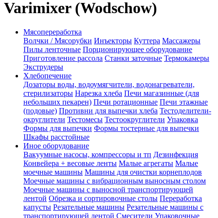
Varimixer (Wodschow)
Мясопереработка
Волчки / Мясорубки
Инъекторы
Куттера
Массажеры
Пилы ленточные
Порционирующее оборудование
Приготовление рассола
Станки заточные
Термокамеры
Экструдеры
Хлебопечение
Дозаторы воды, водоумягчители, водонагреватели,
стерилизаторы
Нарезка хлеба
Печи магазинные (для
небольших пекарен)
Печи ротационные
Печи этажные
(подовые)
Противни для выпечки хлеба
Тестоделители-
округлители
Тестомесы
Тестоокруглители
Упаковка
Формы для выпечки
Формы тостерные для выпечки
Шкафы расстойные
Иное оборудование
Вакуумные насосы, компрессоры и тп
Дезинфекция
Конвейера + весовые ленты
Малые агрегаты
Малые
моечные машины
Машины для очистки корнеплодов
Моечные машины с вибрационным выносным столом
Моечные машины с выносной транспортирующей
лентой
Обрезка и сортировочные столы
Переработка
капусты
Резательные машины
Резательные машины с
транспортирующей лентой
Смесители
Упаковочные