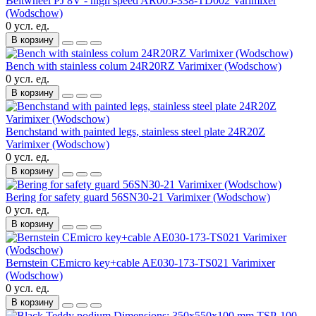
Beltwheel PJ 8V - high speed AR005-338-TD002 Varimixer
(Wodschow)
0 усл. ед.
В корзину
Bench with stainless colum 24R20RZ Varimixer (Wodschow)
0 усл. ед.
В корзину
Benchstand with painted legs, stainless steel plate 24R20Z
Varimixer (Wodschow)
0 усл. ед.
В корзину
Bering for safety guard 56SN30-21 Varimixer (Wodschow)
0 усл. ед.
В корзину
Bernstein CEmicro key+cable AE030-173-TS021 Varimixer
(Wodschow)
0 усл. ед.
В корзину