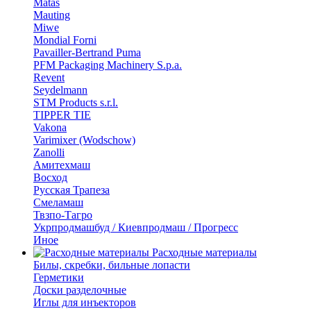
Matas
Mauting
Miwe
Mondial Forni
Pavailler-Bertrand Puma
PFM Packaging Machinery S.p.a.
Revent
Seydelmann
STM Products s.r.l.
TIPPER TIE
Vakona
Varimixer (Wodschow)
Zanolli
Амитехмаш
Восход
Русская Трапеза
Смеламаш
Твзпо-Тагро
Укрпродмашбуд / Киевпродмаш / Прогресс
Иное
Расходные материалы
Билы, скребки, бильные лопасти
Герметики
Доски разделочные
Иглы для инъекторов