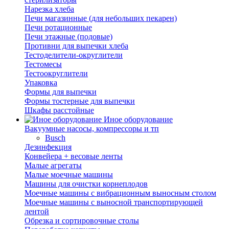
Нарезка хлеба
Печи магазинные (для небольших пекарен)
Печи ротационные
Печи этажные (подовые)
Противни для выпечки хлеба
Тестоделители-округлители
Тестомесы
Тестоокруглители
Упаковка
Формы для выпечки
Формы тостерные для выпечки
Шкафы расстойные
Иное оборудование
Вакуумные насосы, компрессоры и тп
Busch
Дезинфекция
Конвейера + весовые ленты
Малые агрегаты
Малые моечные машины
Машины для очистки корнеплодов
Моечные машины с вибрационным выносным столом
Моечные машины с выносной транспортирующей
лентой
Обрезка и сортировочные столы