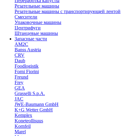
Переработка капусты
Резательные машины
Резательные машины с транспортирующей лентой
Смесители
Упаковочные машины
Центрифуги
Штанцевые машины
Запасные части
AM2C
Banss Austria
CRV
Daub
Foodlogistik
Forni Fiorini
Freund
Frey
GEA
Grasselli S.p.A.
JAC
JWE-Baumann GmbH
K+G Wetter GmbH
Kemplex
Koneteollisuus
Kornfeil
Marel