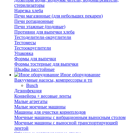
стерилизаторы
Нарезка хлеба
Печи магазинные (для небольших пекарен)
Печи ротационные
Печи этажные (подовые)
Противни для выпечки хлеба
Тестоделители-округлители
Тестомесы
Тестоокруглители
Упаковка
Формы для выпечки
Формы тостерные для выпечки
Шкафы расстойные
Иное оборудование
Вакуумные насосы, компрессоры и тп
Busch
Дезинфекция
Конвейера + весовые ленты
Малые агрегаты
Малые моечные машины
Машины для очистки корнеплодов
Моечные машины с вибрационным выносным столом
Моечные машины с выносной транспортирующей
лентой