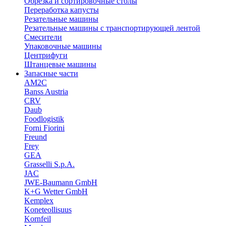
Обрезка и сортировочные столы
Переработка капусты
Резательные машины
Резательные машины с транспортирующей лентой
Смесители
Упаковочные машины
Центрифуги
Штанцевые машины
Запасные части
AM2C
Banss Austria
CRV
Daub
Foodlogistik
Forni Fiorini
Freund
Frey
GEA
Grasselli S.p.A.
JAC
JWE-Baumann GmbH
K+G Wetter GmbH
Kemplex
Koneteollisuus
Kornfeil