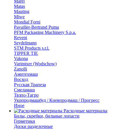
Marel
Matas
Mauting
Miwe
Mondial Forni
Pavailler-Bertrand Puma
PFM Packaging Machinery S.p.a.
Revent
Seydelmann
STM Products s.r.l.
TIPPER TIE
Vakona
Varimixer (Wodschow)
Zanolli
Амитехмаш
Восход
Русская Трапеза
Смеламаш
Твзпо-Тагро
Укрпродмашбуд / Киевпродмаш / Прогресс
Иное
Расходные материалы
Билы, скребки, бильные лопасти
Герметики
Доски разделочные