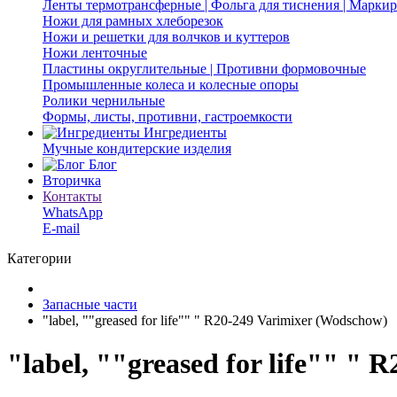
Ленты термотрансферные | Фольга для тиснения | Марки
Ножи для рамных хлеборезок
Ножи и решетки для волчков и куттеров
Ножи ленточные
Пластины округлительные | Противни формовочные
Промышленные колеса и колесные опоры
Ролики чернильные
Формы, листы, противни, гастроемкости
Ингредиенты
Мучные кондитерские изделия
Блог
Вторичка
Контакты
WhatsApp
E-mail
Категории
Запасные части
"label, ""greased for life"" " R20-249 Varimixer (Wodschow)
"label, ""greased for life"" "