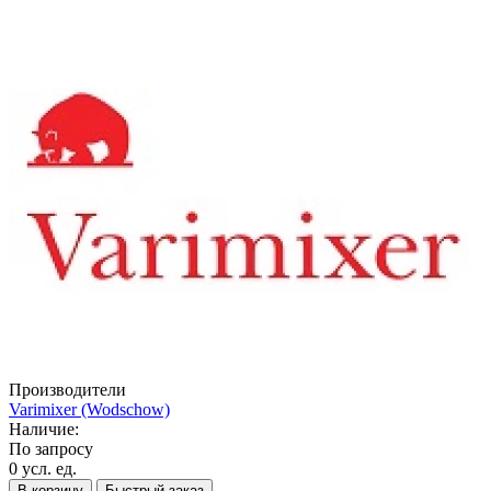
Производители
Varimixer (Wodschow)
Наличие:
По запросу
0 усл. ед.
В корзину
Быстрый заказ