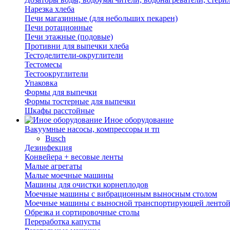
Нарезка хлеба
Печи магазинные (для небольших пекарен)
Печи ротационные
Печи этажные (подовые)
Противни для выпечки хлеба
Тестоделители-округлители
Тестомесы
Тестоокруглители
Упаковка
Формы для выпечки
Формы тостерные для выпечки
Шкафы расстойные
Иное оборудование
Вакуумные насосы, компрессоры и тп
Busch
Дезинфекция
Конвейера + весовые ленты
Малые агрегаты
Малые моечные машины
Машины для очистки корнеплодов
Моечные машины с вибрационным выносным столом
Моечные машины с выносной транспортирующей ленто
Обрезка и сортировочные столы
Переработка капусты