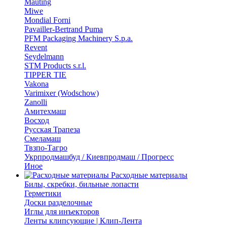
Mauting
Miwe
Mondial Forni
Pavailler-Bertrand Puma
PFM Packaging Machinery S.p.a.
Revent
Seydelmann
STM Products s.r.l.
TIPPER TIE
Vakona
Varimixer (Wodschow)
Zanolli
Амитехмаш
Восход
Русская Трапеза
Смеламаш
Твзпо-Тагро
Укрпродмашбуд / Киевпродмаш / Прогресс
Иное
Расходные материалы
Билы, скребки, бильные лопасти
Герметики
Доски разделочные
Иглы для инъекторов
Ленты клипсующие | Клип-Лента