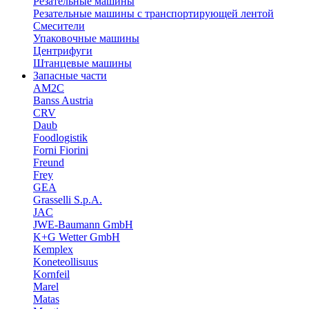
Резательные машины
Резательные машины с транспортирующей лентой
Смесители
Упаковочные машины
Центрифуги
Штанцевые машины
Запасные части
AM2C
Banss Austria
CRV
Daub
Foodlogistik
Forni Fiorini
Freund
Frey
GEA
Grasselli S.p.A.
JAC
JWE-Baumann GmbH
K+G Wetter GmbH
Kemplex
Koneteollisuus
Kornfeil
Marel
Matas