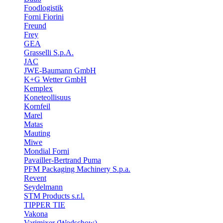
Foodlogistik
Forni Fiorini
Freund
Frey
GEA
Grasselli S.p.A.
JAC
JWE-Baumann GmbH
K+G Wetter GmbH
Kemplex
Koneteollisuus
Kornfeil
Marel
Matas
Mauting
Miwe
Mondial Forni
Pavailler-Bertrand Puma
PFM Packaging Machinery S.p.a.
Revent
Seydelmann
STM Products s.r.l.
TIPPER TIE
Vakona
Varimixer (Wodschow)