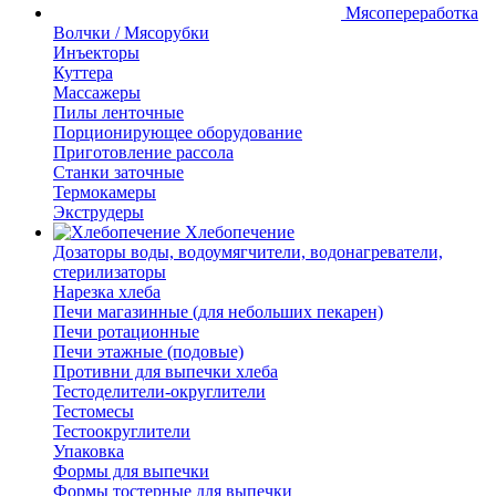
Мясопереработка
Волчки / Мясорубки
Инъекторы
Куттера
Массажеры
Пилы ленточные
Порционирующее оборудование
Приготовление рассола
Станки заточные
Термокамеры
Экструдеры
Хлебопечение
Дозаторы воды, водоумягчители, водонагреватели,
стерилизаторы
Нарезка хлеба
Печи магазинные (для небольших пекарен)
Печи ротационные
Печи этажные (подовые)
Противни для выпечки хлеба
Тестоделители-округлители
Тестомесы
Тестоокруглители
Упаковка
Формы для выпечки
Формы тостерные для выпечки