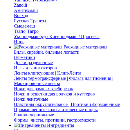
Zanolli
Амитехмаш
Восход
Русская Трапеза
Смеламаш
Твзпо-Тагро
Укрпродмашбуд / Киевпродмаш / Прогресс
Иное
Расходные материалы
Билы, скребки, бильные лопасти
Герметики
Доски разделочные
Иглы для инъекторов
Ленты клипсующие | Клип-Лента
Ленты термотрансферные | Фольга для тиснения |
Маркировочные ленты
Ножи для рамных хлеборезок
Ножи и решетки для волчков и куттеров
Ножи ленточные
Пластины округлительные | Противни формовочные
Промышленные колеса и колесные опоры
Ролики чернильные
Формы, листы, противни, гастроемкости
Ингредиенты