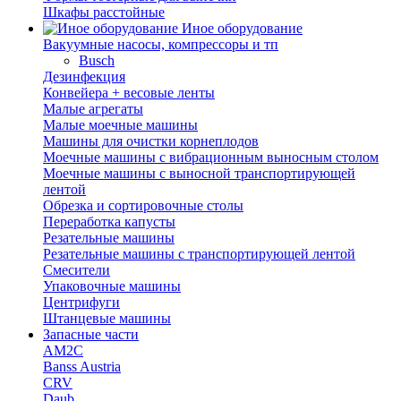
Шкафы расстойные
Иное оборудование
Вакуумные насосы, компрессоры и тп
Busch
Дезинфекция
Конвейера + весовые ленты
Малые агрегаты
Малые моечные машины
Машины для очистки корнеплодов
Моечные машины с вибрационным выносным столом
Моечные машины с выносной транспортирующей
лентой
Обрезка и сортировочные столы
Переработка капусты
Резательные машины
Резательные машины с транспортирующей лентой
Смесители
Упаковочные машины
Центрифуги
Штанцевые машины
Запасные части
AM2C
Banss Austria
CRV
Daub