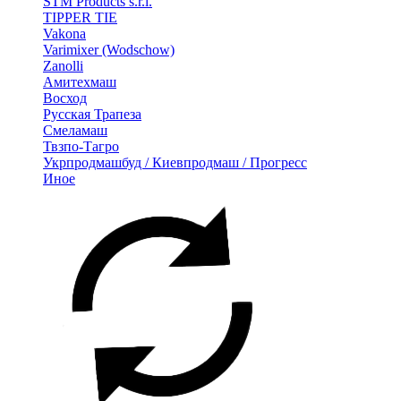
STM Products s.r.l.
TIPPER TIE
Vakona
Varimixer (Wodschow)
Zanolli
Амитехмаш
Восход
Русская Трапеза
Смеламаш
Твзпо-Тагро
Укрпродмашбуд / Киевпродмаш / Прогресс
Иное