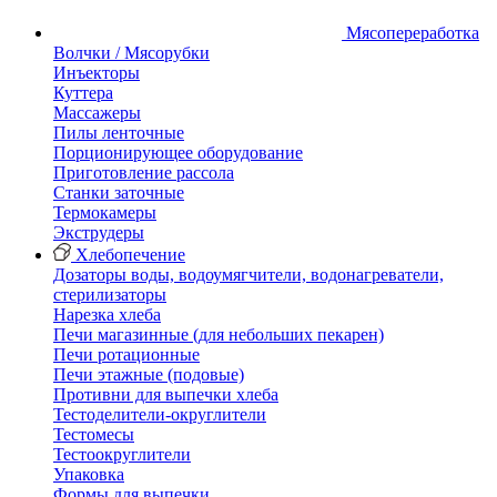
Мясопереработка
Волчки / Мясорубки
Инъекторы
Куттера
Массажеры
Пилы ленточные
Порционирующее оборудование
Приготовление рассола
Станки заточные
Термокамеры
Экструдеры
Хлебопечение
Дозаторы воды, водоумягчители, водонагреватели,
стерилизаторы
Нарезка хлеба
Печи магазинные (для небольших пекарен)
Печи ротационные
Печи этажные (подовые)
Противни для выпечки хлеба
Тестоделители-округлители
Тестомесы
Тестоокруглители
Упаковка
Формы для выпечки