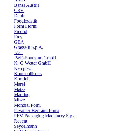
Banss Austria
CRV
Daub
Foodlogistik
Forni Fiorini
Freund
Frey
GEA
Grasselli S.p.A.
JAC
JWE-Baumann GmbH
K+G Wetter GmbH
Kemplex
Koneteollisuus
Kornfeil
Marel
Matas
Mauting
Miwe
Mondial Forni
Pavailler-Bertrand Puma
PFM Packaging Machinery S.p.a.
Revent
Seydelmann