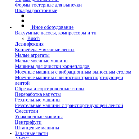
Формы тостерные для выпечки
Шкафы расстойные
Иное оборудование
Вакуумные насосы, компрессоры и тп
Busch
Дезинфекция
Конвейера + весовые ленты
Малые агрегаты
Малые моечные машины
Машины для очистки корнеплодов
Моечные машины с вибрационным выносным столом
Моечные машины с выносной транспортирующей
лентой
Обрезка и сортировочные столы
Переработка капусты
Резательные машины
Резательные машины с транспортирующей лентой
Смесители
Упаковочные машины
Центрифуги
Штанцевые машины
Запасные части
AM2C