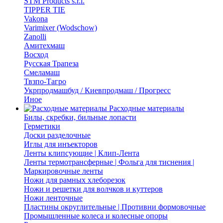
STM Products s.r.l.
TIPPER TIE
Vakona
Varimixer (Wodschow)
Zanolli
Амитехмаш
Восход
Русская Трапеза
Смеламаш
Твзпо-Тагро
Укрпродмашбуд / Киевпродмаш / Прогресс
Иное
Расходные материалы
Билы, скребки, бильные лопасти
Герметики
Доски разделочные
Иглы для инъекторов
Ленты клипсующие | Клип-Лента
Ленты термотрансферные | Фольга для тиснения |
Маркировочные ленты
Ножи для рамных хлеборезок
Ножи и решетки для волчков и куттеров
Ножи ленточные
Пластины округлительные | Противни формовочные
Промышленные колеса и колесные опоры