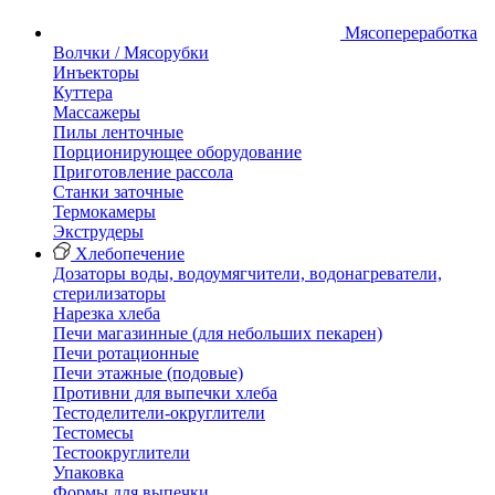
Мясопереработка
Волчки / Мясорубки
Инъекторы
Куттера
Массажеры
Пилы ленточные
Порционирующее оборудование
Приготовление рассола
Станки заточные
Термокамеры
Экструдеры
Хлебопечение
Дозаторы воды, водоумягчители, водонагреватели,
стерилизаторы
Нарезка хлеба
Печи магазинные (для небольших пекарен)
Печи ротационные
Печи этажные (подовые)
Противни для выпечки хлеба
Тестоделители-округлители
Тестомесы
Тестоокруглители
Упаковка
Формы для выпечки