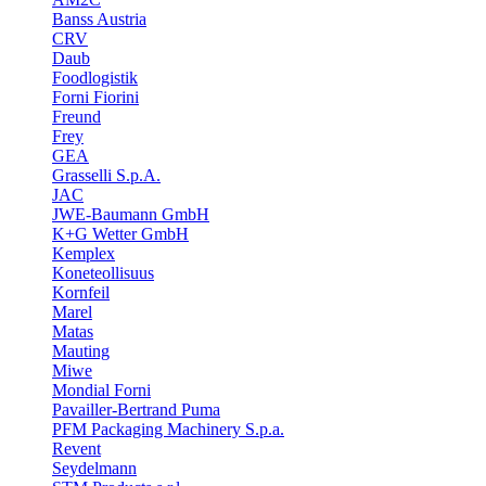
Banss Austria
CRV
Daub
Foodlogistik
Forni Fiorini
Freund
Frey
GEA
Grasselli S.p.A.
JAC
JWE-Baumann GmbH
K+G Wetter GmbH
Kemplex
Koneteollisuus
Kornfeil
Marel
Matas
Mauting
Miwe
Mondial Forni
Pavailler-Bertrand Puma
PFM Packaging Machinery S.p.a.
Revent
Seydelmann