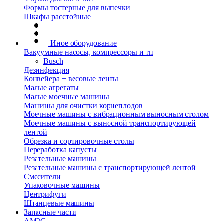
Формы тостерные для выпечки
Шкафы расстойные
Иное оборудование
Вакуумные насосы, компрессоры и тп
Busch
Дезинфекция
Конвейера + весовые ленты
Малые агрегаты
Малые моечные машины
Машины для очистки корнеплодов
Моечные машины с вибрационным выносным столом
Моечные машины с выносной транспортирующей
лентой
Обрезка и сортировочные столы
Переработка капусты
Резательные машины
Резательные машины с транспортирующей лентой
Смесители
Упаковочные машины
Центрифуги
Штанцевые машины
Запасные части
AM2C