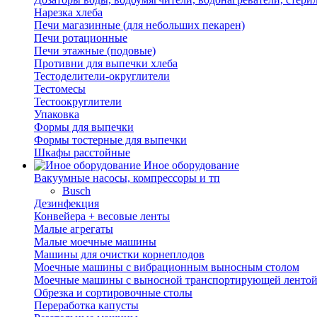
Нарезка хлеба
Печи магазинные (для небольших пекарен)
Печи ротационные
Печи этажные (подовые)
Противни для выпечки хлеба
Тестоделители-округлители
Тестомесы
Тестоокруглители
Упаковка
Формы для выпечки
Формы тостерные для выпечки
Шкафы расстойные
Иное оборудование
Вакуумные насосы, компрессоры и тп
Busch
Дезинфекция
Конвейера + весовые ленты
Малые агрегаты
Малые моечные машины
Машины для очистки корнеплодов
Моечные машины с вибрационным выносным столом
Моечные машины с выносной транспортирующей ленто
Обрезка и сортировочные столы
Переработка капусты