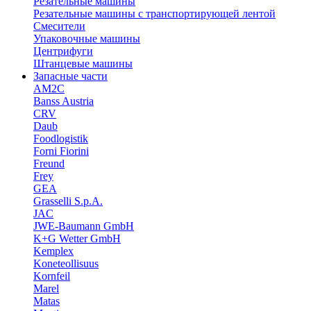
Резательные машины
Резательные машины с транспортирующей лентой
Смесители
Упаковочные машины
Центрифуги
Штанцевые машины
Запасные части
AM2C
Banss Austria
CRV
Daub
Foodlogistik
Forni Fiorini
Freund
Frey
GEA
Grasselli S.p.A.
JAC
JWE-Baumann GmbH
K+G Wetter GmbH
Kemplex
Koneteollisuus
Kornfeil
Marel
Matas