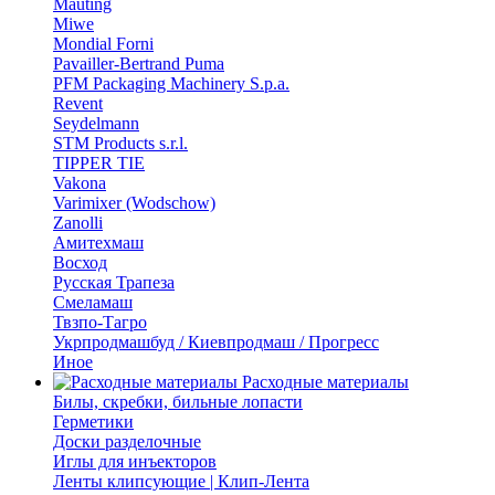
Mauting
Miwe
Mondial Forni
Pavailler-Bertrand Puma
PFM Packaging Machinery S.p.a.
Revent
Seydelmann
STM Products s.r.l.
TIPPER TIE
Vakona
Varimixer (Wodschow)
Zanolli
Амитехмаш
Восход
Русская Трапеза
Смеламаш
Твзпо-Тагро
Укрпродмашбуд / Киевпродмаш / Прогресс
Иное
Расходные материалы
Билы, скребки, бильные лопасти
Герметики
Доски разделочные
Иглы для инъекторов
Ленты клипсующие | Клип-Лента