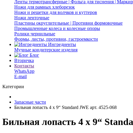
Ленты термотрансферные | Фольга для тиснения | Марки
Ножи для рамных хлеборезок
Ножи и решетки для волчков и куттеров
Ножи ленточные
Пластины округлительные | Противни формовочные
Промышленные колеса и колесные опоры
Ролики чернильные
Формы, листы, противни, гастроемкости
Ингредиенты
Мучные кондитерские изделия
Блог
Вторичка
Контакты
WhatsApp
E-mail
Категории
Запасные части
Бильная лопасть 4 x 9“ Standard JWE арт. 4525-068
Бильная лопасть 4 x 9“ Stand