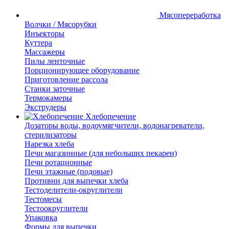
Мясопереработка
Волчки / Мясорубки
Инъекторы
Куттера
Массажеры
Пилы ленточные
Порционирующее оборудование
Приготовление рассола
Станки заточные
Термокамеры
Экструдеры
Хлебопечение
Дозаторы воды, водоумягчители, водонагреватели,
стерилизаторы
Нарезка хлеба
Печи магазинные (для небольших пекарен)
Печи ротационные
Печи этажные (подовые)
Противни для выпечки хлеба
Тестоделители-округлители
Тестомесы
Тестоокруглители
Упаковка
Формы для выпечки