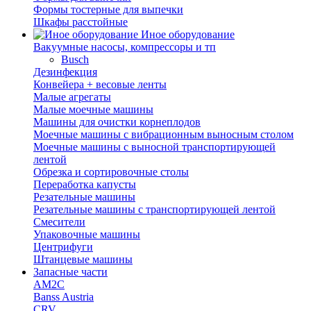
Формы тостерные для выпечки
Шкафы расстойные
Иное оборудование
Вакуумные насосы, компрессоры и тп
Busch
Дезинфекция
Конвейера + весовые ленты
Малые агрегаты
Малые моечные машины
Машины для очистки корнеплодов
Моечные машины с вибрационным выносным столом
Моечные машины с выносной транспортирующей
лентой
Обрезка и сортировочные столы
Переработка капусты
Резательные машины
Резательные машины с транспортирующей лентой
Смесители
Упаковочные машины
Центрифуги
Штанцевые машины
Запасные части
AM2C
Banss Austria
CRV