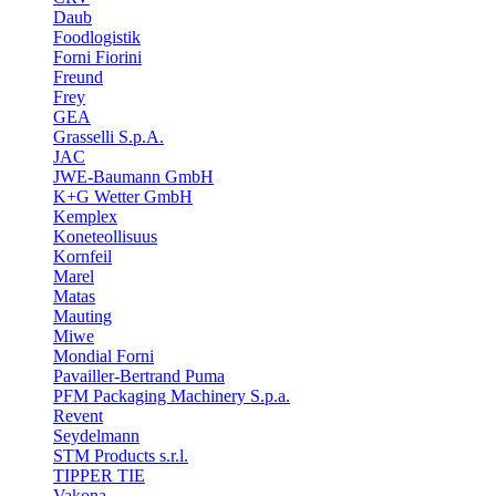
Daub
Foodlogistik
Forni Fiorini
Freund
Frey
GEA
Grasselli S.p.A.
JAC
JWE-Baumann GmbH
K+G Wetter GmbH
Kemplex
Koneteollisuus
Kornfeil
Marel
Matas
Mauting
Miwe
Mondial Forni
Pavailler-Bertrand Puma
PFM Packaging Machinery S.p.a.
Revent
Seydelmann
STM Products s.r.l.
TIPPER TIE
Vakona