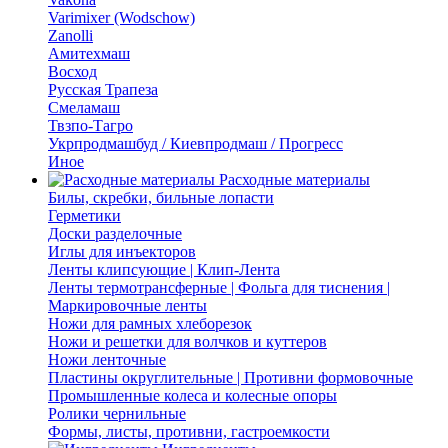
Varimixer (Wodschow)
Zanolli
Амитехмаш
Восход
Русская Трапеза
Смеламаш
Твзпо-Тагро
Укрпродмашбуд / Киевпродмаш / Прогресс
Иное
Расходные материалы
Билы, скребки, бильные лопасти
Герметики
Доски разделочные
Иглы для инъекторов
Ленты клипсующие | Клип-Лента
Ленты термотрансферные | Фольга для тиснения |
Маркировочные ленты
Ножи для рамных хлеборезок
Ножи и решетки для волчков и куттеров
Ножи ленточные
Пластины округлительные | Противни формовочные
Промышленные колеса и колесные опоры
Ролики чернильные
Формы, листы, противни, гастроемкости