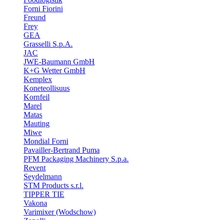
Forni Fiorini
Freund
Frey
GEA
Grasselli S.p.A.
JAC
JWE-Baumann GmbH
K+G Wetter GmbH
Kemplex
Koneteollisuus
Kornfeil
Marel
Matas
Mauting
Miwe
Mondial Forni
Pavailler-Bertrand Puma
PFM Packaging Machinery S.p.a.
Revent
Seydelmann
STM Products s.r.l.
TIPPER TIE
Vakona
Varimixer (Wodschow)