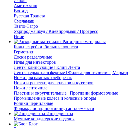
Zanolli
Амитехмаш
Восход
Русская Трапеза
Смеламаш
Твзпо-Тагро
Укрпродмашбуд / Киевпродмаш / Прогресс
Иное
Расходные материалы
Билы, скребки, бильные лопасти
Герметики
Доски разделочные
Иглы для инъекторов
Ленты клипсующие | Клип-Лента
Ленты термотрансферные | Фольга для тиснения | Марки
Ножи для рамных хлеборезок
Ножи и решетки для волчков и куттеров
Ножи ленточные
Пластины округлительные | Противни формовочные
Промышленные колеса и колесные опоры
Ролики чернильные
Формы, листы, противни, гастроемкости
Ингредиенты
Мучные кондитерские изделия
Блог