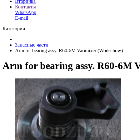
Вторичка
Контакты
WhatsApp
E-mail
Категории
Запасные части
Arm for bearing assy. R60-6M Varimixer (Wodschow)
Arm for bearing assy. R60-6M 