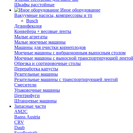
Шкафы расстойные
Иное оборудование
Вакуумные насосы, компрессоры и тп
Busch
Дезинфекция
Конвейера + весовые ленты
Малые агрегаты
Малые моечные машины
Машины для очистки корнеплодов
Моечные машины с вибрационным выносным столом
Моечные машины с выносной транспортирующей ленто
Обрезка и сортировочные столы
Переработка капусты
Резательные машины
Резательные машины с транспортирующей лентой
Смесители
Упаковочные машины
Центрифуги
Штанцевые машины
Запасные части
AM2C
Banss Austria
CRV
Daub
Foodlogistik