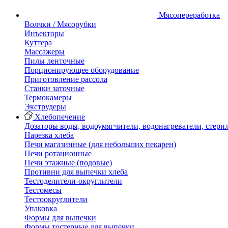
Мясопереработка
Волчки / Мясорубки
Инъекторы
Куттера
Массажеры
Пилы ленточные
Порционирующее оборудование
Приготовление рассола
Станки заточные
Термокамеры
Экструдеры
Хлебопечение
Дозаторы воды, водоумягчители, водонагреватели, стери
Нарезка хлеба
Печи магазинные (для небольших пекарен)
Печи ротационные
Печи этажные (подовые)
Противни для выпечки хлеба
Тестоделители-округлители
Тестомесы
Тестоокруглители
Упаковка
Формы для выпечки
Формы тостерные для выпечки