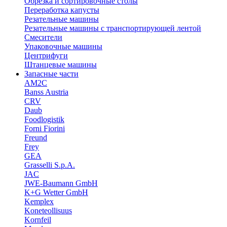
Обрезка и сортировочные столы
Переработка капусты
Резательные машины
Резательные машины с транспортирующей лентой
Смесители
Упаковочные машины
Центрифуги
Штанцевые машины
Запасные части
AM2C
Banss Austria
CRV
Daub
Foodlogistik
Forni Fiorini
Freund
Frey
GEA
Grasselli S.p.A.
JAC
JWE-Baumann GmbH
K+G Wetter GmbH
Kemplex
Koneteollisuus
Kornfeil