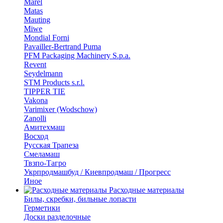
Marel
Matas
Mauting
Miwe
Mondial Forni
Pavailler-Bertrand Puma
PFM Packaging Machinery S.p.a.
Revent
Seydelmann
STM Products s.r.l.
TIPPER TIE
Vakona
Varimixer (Wodschow)
Zanolli
Амитехмаш
Восход
Русская Трапеза
Смеламаш
Твзпо-Тагро
Укрпродмашбуд / Киевпродмаш / Прогресс
Иное
Расходные материалы
Билы, скребки, бильные лопасти
Герметики
Доски разделочные