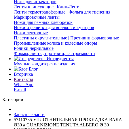
Иглы для инъекторов
Ленты клипсующие | Клип-Лента
Ленты термотрансферные | Фольга для тиснения |
Маркировочные ленты
Ножи для рамных хлеборезок
Ножи и решетки для волчков и куттеров
Ножи ленточные
Пластины округлительные | Противни формовочные
Промышленные колеса и колесные опоры
Ролики чернильные
Формы, листы, противни, гастроемкости
Ингредиенты
Мучные кондитерские изделия
Блог
Вторичка
Контакты
WhatsApp
E-mail
Категории
Запасные части
53110335 УПЛОТНИТЕЛЬНАЯ ПРОКЛАДКА ВАЛА
Ø30 # GUARNIZIONE TENUTA ALBERO Ø 30