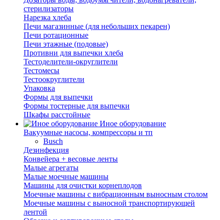
стерилизаторы
Нарезка хлеба
Печи магазинные (для небольших пекарен)
Печи ротационные
Печи этажные (подовые)
Противни для выпечки хлеба
Тестоделители-округлители
Тестомесы
Тестоокруглители
Упаковка
Формы для выпечки
Формы тостерные для выпечки
Шкафы расстойные
Иное оборудование
Вакуумные насосы, компрессоры и тп
Busch
Дезинфекция
Конвейера + весовые ленты
Малые агрегаты
Малые моечные машины
Машины для очистки корнеплодов
Моечные машины с вибрационным выносным столом
Моечные машины с выносной транспортирующей
лентой