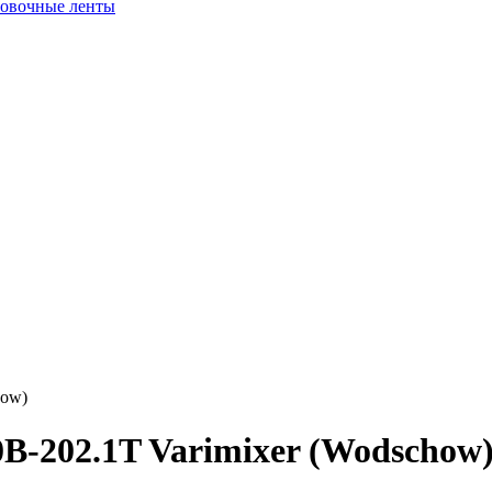
ровочные ленты
how)
00B-202.1T Varimixer (Wodschow