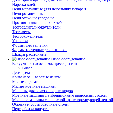
Нарезка хлеба
Печи магазинные (для небольших пекарен)
Печи ротационные
Печи этажные (подовые)
Противни для выпечки хлеба
Тестоделители-округлители
Тестомесы
Тестоокруглители
Упаковка
Формы для выпечки
Формы тостерные для выпечки
Шкафы расстойные
Иное оборудование
Вакуумные насосы, компрессоры и тп
Busch
Дезинфекция
Конвейера + весовые ленты
Малые агрегаты
Малые моечные машины
Машины для очистки корнеплодов
Моечные машины с вибрационным выносным столом
Моечные машины с выносной транспортирующей ленто
Обрезка и сортировочные столы
Переработка капусты