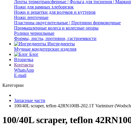
Ленты термотрансферные | Фольга для тиснения | Марки
Ножи для рамных хлеборезок
Ножи и решетки для волчков и куттеров
Ножи ленточные
Пластины округлительные | Противни формовочные
Промышленные колеса и колесные опоры
Ролики чернильные
Формы, листы, противни, гастроемкости
Ингредиенты
Мучные кондитерские изделия
Блог
Вторичка
Контакты
WhatsApp
E-mail
Категории
Запасные части
100/40L scraper, teflon 42RN100B-202.1T Varimixer (Wodsc
100/40L scraper, teflon 42RN1