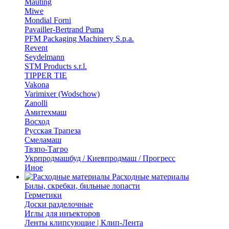
Mauting
Miwe
Mondial Forni
Pavailler-Bertrand Puma
PFM Packaging Machinery S.p.a.
Revent
Seydelmann
STM Products s.r.l.
TIPPER TIE
Vakona
Varimixer (Wodschow)
Zanolli
Амитехмаш
Восход
Русская Трапеза
Смеламаш
Твзпо-Тагро
Укрпродмашбуд / Киевпродмаш / Прогресс
Иное
Расходные материалы
Билы, скребки, бильные лопасти
Герметики
Доски разделочные
Иглы для инъекторов
Ленты клипсующие | Клип-Лента