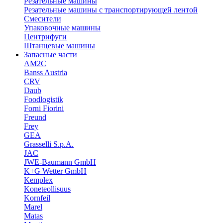
Резательные машины
Резательные машины с транспортирующей лентой
Смесители
Упаковочные машины
Центрифуги
Штанцевые машины
Запасные части
AM2C
Banss Austria
CRV
Daub
Foodlogistik
Forni Fiorini
Freund
Frey
GEA
Grasselli S.p.A.
JAC
JWE-Baumann GmbH
K+G Wetter GmbH
Kemplex
Koneteollisuus
Kornfeil
Marel
Matas