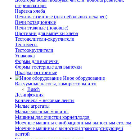
стерилизаторы
Нарезка хлеба
Печи магазинные (для небольших пекарен)
Печи ротационные
Печи этажные (подовые)
Противни для выпечки хлеба
Тестоделители-округлители
Тестомесы
Тестоокруглители
Упаковка
Формы для выпечки
Формы тостерные для выпечки
Шкафы расстойные
Иное оборудование
Вакуумные насосы, компрессоры и тп
Busch
Дезинфекция
Конвейера + весовые ленты
Малые агрегаты
Малые моечные машины
Машины для очистки корнеплодов
Моечные машины с вибрационным выносным столом
Моечные машины с выносной транспортирующей
лентой