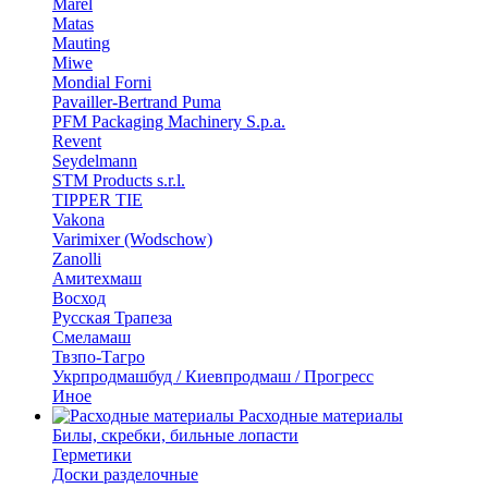
Marel
Matas
Mauting
Miwe
Mondial Forni
Pavailler-Bertrand Puma
PFM Packaging Machinery S.p.a.
Revent
Seydelmann
STM Products s.r.l.
TIPPER TIE
Vakona
Varimixer (Wodschow)
Zanolli
Амитехмаш
Восход
Русская Трапеза
Смеламаш
Твзпо-Тагро
Укрпродмашбуд / Киевпродмаш / Прогресс
Иное
Расходные материалы
Билы, скребки, бильные лопасти
Герметики
Доски разделочные