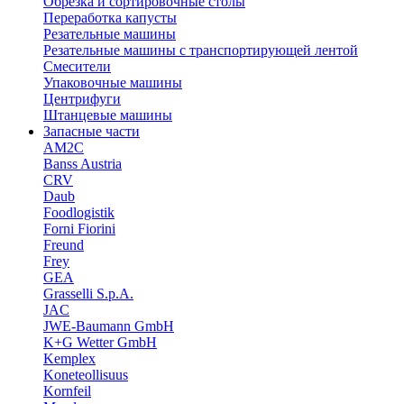
Обрезка и сортировочные столы
Переработка капусты
Резательные машины
Резательные машины с транспортирующей лентой
Смесители
Упаковочные машины
Центрифуги
Штанцевые машины
Запасные части
AM2C
Banss Austria
CRV
Daub
Foodlogistik
Forni Fiorini
Freund
Frey
GEA
Grasselli S.p.A.
JAC
JWE-Baumann GmbH
K+G Wetter GmbH
Kemplex
Koneteollisuus
Kornfeil