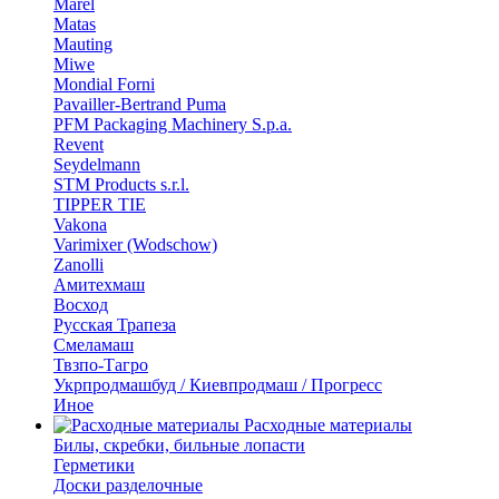
Marel
Matas
Mauting
Miwe
Mondial Forni
Pavailler-Bertrand Puma
PFM Packaging Machinery S.p.a.
Revent
Seydelmann
STM Products s.r.l.
TIPPER TIE
Vakona
Varimixer (Wodschow)
Zanolli
Амитехмаш
Восход
Русская Трапеза
Смеламаш
Твзпо-Тагро
Укрпродмашбуд / Киевпродмаш / Прогресс
Иное
Расходные материалы
Билы, скребки, бильные лопасти
Герметики
Доски разделочные