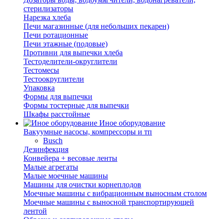
стерилизаторы
Нарезка хлеба
Печи магазинные (для небольших пекарен)
Печи ротационные
Печи этажные (подовые)
Противни для выпечки хлеба
Тестоделители-округлители
Тестомесы
Тестоокруглители
Упаковка
Формы для выпечки
Формы тостерные для выпечки
Шкафы расстойные
Иное оборудование
Вакуумные насосы, компрессоры и тп
Busch
Дезинфекция
Конвейера + весовые ленты
Малые агрегаты
Малые моечные машины
Машины для очистки корнеплодов
Моечные машины с вибрационным выносным столом
Моечные машины с выносной транспортирующей
лентой