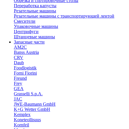
Обрезка и сортировочные столы
Переработка капусты
Резательные машины
Резательные машины с транспортирующей лентой
Смесители
Упаковочные машины
Центрифуги
Штанцевые машины
Запасные части
AM2C
Banss Austria
CRV
Daub
Foodlogistik
Forni Fiorini
Freund
Frey
GEA
Grasselli S.p.A.
JAC
JWE-Baumann GmbH
K+G Wetter GmbH
Kemplex
Koneteollisuus
Kornfeil