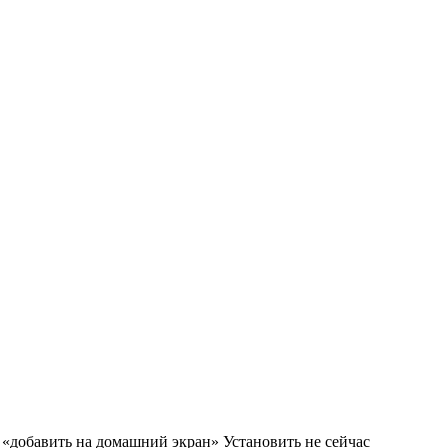
м «добавить на домашний экран»
Установить
не сейчас