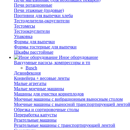
Печи ротационные
Печи этажные (подовые)
Противни для выпечки хлеба
Тестоделители-округлители
Тестомесы
Тестоокруглители
Упаковка
Формы для выпечки
Формы тостерные для выпечки
Шкафы расстойные
Иное оборудование
Вакуумные насосы, компрессоры и тп
Busch
Дезинфекция
Конвейера + весовые ленты
Малые агрегаты
Малые моечные машины
Машины для очистки корнеплодов
Моечные машины с вибрационным выносным столом
Моечные машины с выносной транспортирующей ленто
Обрезка и сортировочные столы
Переработка капусты
Резательные машины
Резательные машины с транспортирующей лентой