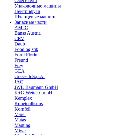
Смесители
Упаковочные машины
Центрифуги
Штанцевые машины
Запасные части
AM2C
Banss Austria
CRV
Daub
Foodlogistik
Forni Fiorini
Freund
Frey
GEA
Grasselli S.p.A.
JAC
JWE-Baumann GmbH
K+G Wetter GmbH
Kemplex
Koneteollisuus
Kornfeil
Marel
Matas
Mauting
Miwe