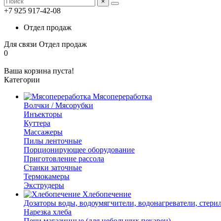
×
+7 925 917-42-08
Отдел продаж
Для связи
Отдел продаж
0
Ваша корзина пуста!
Категории
Мясопереработка
Волчки / Мясорубки
Инъекторы
Куттера
Массажеры
Пилы ленточные
Порционирующее оборудование
Приготовление рассола
Станки заточные
Термокамеры
Экструдеры
Хлебопечение
Дозаторы воды, водоумягчители, водонагреватели, стери
Нарезка хлеба
Печи магазинные (для небольших пекарен)